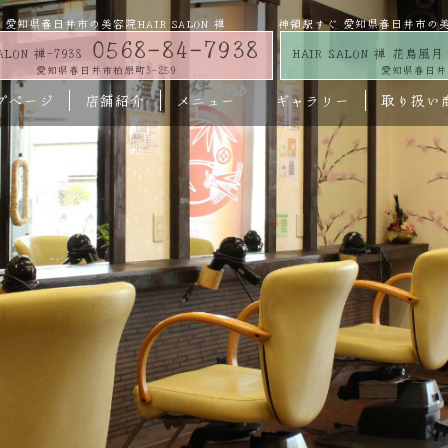
愛知県春日井市の美容院HAIR SALON 禅
神領駅すぐ 愛知県春日井市の美容院
0568-84-7938
ALON 禅-7938
HAIR SALON 禅 花鳥風月
愛知県春日井市柏原町3-259
愛知県春日井市
プページ
店舗紹介
メニュー
ギャラリー
取り扱い
HAIR SALON 禅-7938
パーマ
カラー
カット
ベリーズカラー
ヘアエステ
取り扱い商品
ギャラリー
HAIR SALON 禅 花鳥風月