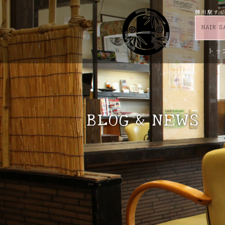
勝川駅すぐ 
HAIR S
トッ
お問い合わせ
求人情報
ブログ＆ニュース
その他
トリートメント
BLOG & NEWS