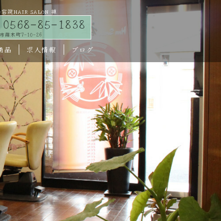
HAIR SALON 禅
0568-85-1838
篠木町7-10-26
商品
求人情報
ブログ
メニュー
スタッフ
禅 花鳥風月
禅-7938
トップページ