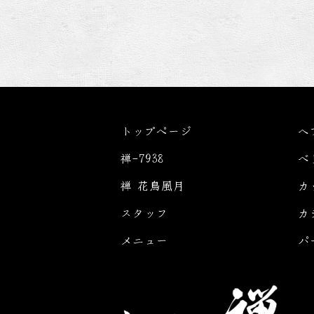
トップページ
ヘ
禅-7938
ベ
禅 花鳥風月
カ
スタッフ
カ
メニュー
パ