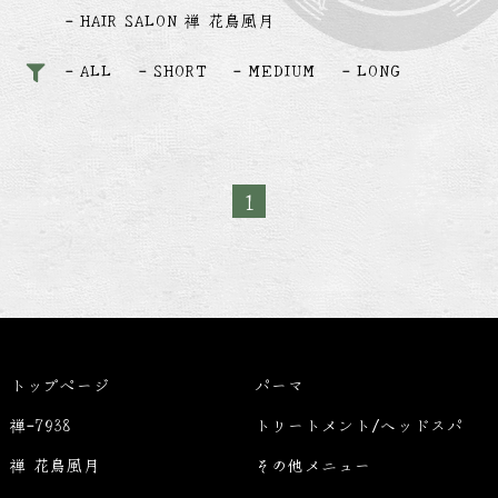
HAIR SALON 禅 花鳥風月
ALL
SHORT
MEDIUM
LONG
1
トップページ
パーマ
禅-7938
トリートメント/ヘッドスパ
禅 花鳥風月
その他メニュー