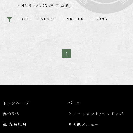
HAIR SALON 禅 花鳥風月
ALL
SHORT
MEDIUM
LONG
1
トップページ
パーマ
禅-7938
トリートメント/ヘッドスパ
禅 花鳥風月
その他メニュー