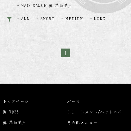
HAIR SALON 禅 花鳥風月
ALL
SHORT
MEDIUM
LONG
1
トップページ
パーマ
禅-7938
トリートメント/ヘッドスパ
禅 花鳥風月
その他メニュー